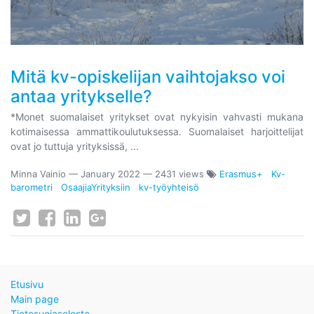
Mitä kv-opiskelijan vaihtojakso voi
antaa yritykselle?
*Monet suomalaiset yritykset ovat nykyisin vahvasti mukana
kotimaisessa ammattikoulutuksessa. Suomalaiset harjoittelijat
ovat jo tuttuja yrityksissä, ...
Minna Vainio
—
January 2022
— 2431 views
Erasmus+
Kv-
barometri
OsaajiaYrityksiin
kv-työyhteisö
Etusivu
Main page
Tietosuojaseloste