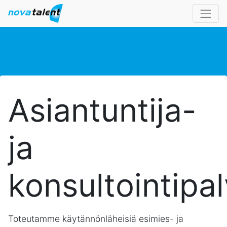
Asiantuntija-
ja
konsultointipal
Toteutamme käytännönläheisiä esimies- ja