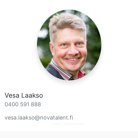
Vesa Laakso
0400 591 888
vesa.laakso@novatalent.fi