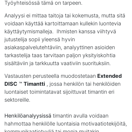
Työyhteisössä tämä on tarpeen.
Analyysi
ei mittaa taitoja tai kokemusta, mutta sitä
voidaan käyttää kartoittamaan kullekin luontevia
käyttäytymismalleja. Ihmisten kanssa viihtyvä
jutustelija sopii yleensä hyvin
asiakaspalvelutehtäviin, analyyttinen asioiden
tarkastelija taas tarvitaan paljon yksityiskohtia
sisältäviin ja tarkkuutta vaativiin suorituksiin.
Vastausten perusteella muodostetaan
Extended
DISC
™
Timantti
, jossa henkilön tai henkilöiden
luontaiset toimintatavat sijoittuvat timantin eri
sektoreille.
Henkilöanalyysissä
timantin avulla voidaan
hahmottaa henkilölle luontaisia motivaatiotekijöitä,
kommunikaatiotyyliä tai monia muitakin