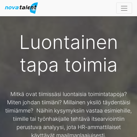
Luontainen
tapa toimia
Mitkä ovat tiimissäsi luontaisia toimintatapoja?
Miten johdan tiimiäni? Millainen yksilö täydentäisi
tiimiämme? Näihin kysymyksiin vastaa esimiehille,
tiimille tai työnhakijalle tehtävä itsearviointiin
perustuva analyysi, jota HR-ammattilaiset
käyttävät maailmanlaajuisesti.