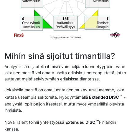
Mihin sinä sijoitut timantilla?
Analyysissä ei jaotella ihmisiä vain neljään luonnetyyppiin, vaan
jokainen meistä voi omata useita erilaisia luonteenpiirteitä, jotka
auttavat meitä selviytymään erilaisissa tilanteissa.
Jokaisella meistä on oma luontainen mukavuusalueemme, joka
™
kattaa useampia sektoreita. Hyödyntämällä
Extended DISC
-
analyysiä, opit paljon itsestäsi, mutta myös ympärilläsi olevista
ihmisistä.
™
Nova Talent toimii yhteistyössä
Extended DISC
Finlandin
kanssa.