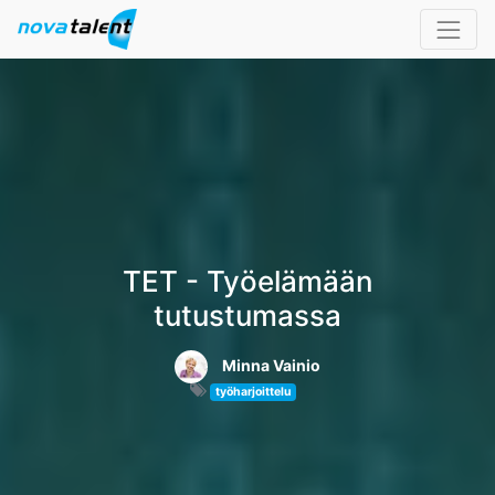
TET - Työelämään
tutustumassa
Minna Vainio
työharjoittelu