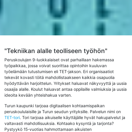
"Tekniikan alalle teolliseen työhön"
Peruskoulujen 9-luokkalaiset ovat parhaillaan hakemassa
työpaikkaa, jossa voivat suorittaa opintoihin kuuluvan
työelämään tutustumisen eli TET-jakson. Eri organisaatiot
tekevät kovasti töitä mahdollistaakseen kaikkia osapuolia
hyödyttävän harjoittelun. Yritykset haluavat näkyvyyttä ja uusia
osaajia alalle. Koulut haluavat antaa oppilaille valmiuksia ja uusia
ideoita kevään yhteishakua varten.
Turun kaupunki tarjoaa digitaalisen kohtaamispaikan
peruskoululaisille ja Turun seudun yrityksille. Palvelun nimi on
TET-tori
. Tori tarjoaa aikuiselle käyttäjälle hyvät hakupalvelut ja
valtavasti mahdollisuuksia. Kohtaako kysyntä ja tarjonta?
Pystyykö 15-vuotias hahmottamaan aikuisten