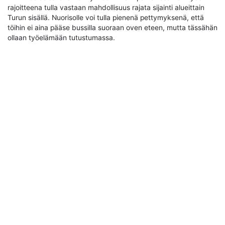
rajoitteena tulla vastaan mahdollisuus rajata sijainti alueittain
Turun sisällä. Nuorisolle voi tulla pienenä pettymyksenä, että
töihin ei aina pääse bussilla suoraan oven eteen, mutta tässähän
ollaan työelämään tutustumassa.
Työyhteisö ja kansainväliset
osaajat
Read Next