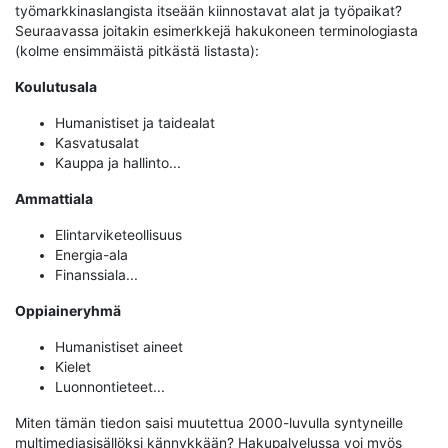
työmarkkinaslangista itseään kiinnostavat alat ja työpaikat?
Seuraavassa joitakin esimerkkejä hakukoneen terminologiasta
(kolme ensimmäistä pitkästä listasta):
Koulutusala
Humanistiset ja taidealat
Kasvatusalat
Kauppa ja hallinto...
Ammattiala
Elintarviketeollisuus
Energia-ala
Finanssiala...
Oppiaineryhmä
Humanistiset aineet
Kielet
Luonnontieteet...
Miten tämän tiedon saisi muutettua 2000-luvulla syntyneille
multimediasisällöksi kännykkään? Hakupalvelussa voi myös