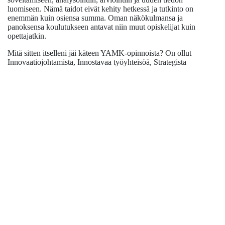
luomiseen. Nämä taidot eivät kehity hetkessä ja tutkinto on
enemmän kuin osiensa summa. Oman näkökulmansa ja
panoksensa koulutukseen antavat niin muut opiskelijat kuin
opettajatkin.
Mitä sitten itselleni jäi käteen YAMK-opinnoista? On ollut
Innovaatiojohtamista, Innostavaa työyhteisöä, Strategista
johtamista, Osaamisen johtamista, Julkisorganisaation johtamista,
Johtamisviestintää, Vaikuttajaviestintää, Projektinhallintaa sekä
Vaikuttavuuden ja laadun mittaamista. Paras anti näissä
opintojaksoissa itselleni oli yliopiston ulkopuolinen näkökulma
oppimateriaalien, opettajien ja kanssaopiskelijoiden toimesta.
Ehkä tämä oli itsekkyyden huipentuma, mutta minulle tämä oli yli
20 vuotta yliopistossa työskennelleenä tärkeä näköalapaikka
yliopistokuplan ulkopuolelle. Yliopistoa velvoitetaan toimimaan
vuorovaikutuksessa ympäröivän yhteiskunnan kanssa. Tätä
tehtävää toteuttaakseen on ymmärrettävä yhteiskuntaa, sen
toimijoita ja myös liiketoimintaa. Kiitos tästä matkasta #turkuamk
ja #YLIKES19 -ryhmän opiskelutoverit!