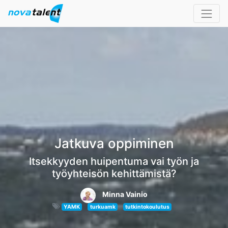
Jatkuva oppiminen
Itsekkyyden huipentuma vai työn ja
työyhteisön kehittämistä?
Minna Vainio
YAMK
turkuamk
tutkintokoulutus