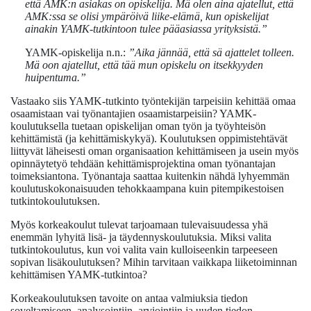
että AMK:n asiakas on opiskelija. Mä olen aina ajatellut, että
AMK:ssa se olisi ympäröivä liike-elämä, kun opiskelijat
ainakin YAMK-tutkintoon tulee pääasiassa yrityksistä.”
YAMK-opiskelija n.n.:
”Aika jännää, että sä ajattelet tolleen.
Mä oon ajatellut, että tää mun opiskelu on itsekkyyden
huipentuma.”
Vastaako siis YAMK-tutkinto työntekijän tarpeisiin kehittää omaa
osaamistaan vai työnantajien osaamistarpeisiin? YAMK-
koulutuksella tuetaan opiskelijan oman työn ja työyhteisön
kehittämistä (ja kehittämiskykyä). Koulutuksen oppimistehtävät
liittyvät läheisesti oman organisaation kehittämiseen ja usein myös
opinnäytetyö tehdään kehittämisprojektina oman työnantajan
toimeksiantona. Työnantaja saattaa kuitenkin nähdä lyhyemmän
koulutuskokonaisuuden tehokkaampana kuin pitempikestoisen
tutkintokoulutuksen.
Myös korkeakoulut tulevat tarjoamaan tulevaisuudessa yhä
enemmän lyhyitä lisä- ja täydennyskoulutuksia. Miksi valita
tutkintokoulutus, kun voi valita vain kulloiseenkin tarpeeseen
sopivan lisäkoulutuksen? Mihin tarvitaan vaikkapa liiketoiminnan
kehittämisen YAMK-tutkintoa?
Korkeakoulutuksen tavoite on antaa valmiuksia tiedon
soveltamiseen, analysointiin, arviointiin ja uuden tiedon