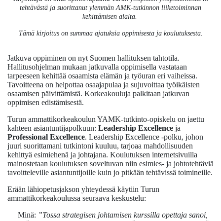
tehtävästä ja suorittanut ylemmän AMK-tutkinnon liiketoiminnan
kehittämisen alalta.
Tämä kirjoitus on summaa ajatuksia oppimisesta ja koulutuksesta.
Jatkuva oppiminen on nyt Suomen hallituksen tahtotila.
Hallitusohjelman mukaan jatkuvalla oppimisella vastataan
tarpeeseen kehittää osaamista elämän ja työuran eri vaiheissa.
Tavoitteena on helpottaa osaajapulaa ja sujuvoittaa työikäisten
osaamisen päivittämistä. Korkeakouluja palkitaan jatkuvan
oppimisen edistämisestä.
Turun ammattikorkeakoulun YAMK-tutkinto-opiskelu on jaettu
kahteen asiantuntijapolkuun:
Leadership Excellence
ja
Professional Excellence
. Leadership Excellence -polku, johon
juuri suorittamani tutkintoni kuuluu, tarjoaa mahdollisuuden
kehittyä esimiehenä ja johtajana. Koulutuksen internetsivuilla
mainostetaan koulutuksen soveltuvan niin esimies- ja johtotehtäviä
tavoitteleville asiantuntijoille kuin jo pitkään tehtävissä toimineille.
Erään lähiopetusjakson yhteydessä käytiin Turun
ammattikorkeakoulussa seuraava keskustelu:
Minä:
”Tossa strategisen johtamisen kurssilla opettaja sanoi,