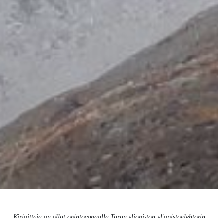
Kirjoittaja on ollut opintovapaalla Turun yliopiston yliopistonlehtorin